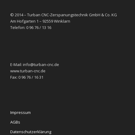
© 2014 – Turban CNC-Zerspanungstechnik GmbH & Co. KG
Am Hofgarten 1 – 92559 Winklarn
Telefon: 0 96 76 / 13 16
E-Mail: info@turban-cnc.de
www.turban-cnc.de
Fax: 0 96 76 / 16 31
Impressum
AGBs
Datenschutzerklärung