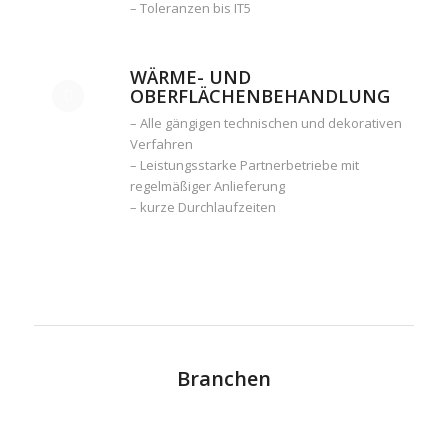
– Toleranzen bis IT5
WÄRME- UND
OBERFLÄCHENBEHANDLUNG
– Alle gängigen technischen und dekorativen
Verfahren
– Leistungsstarke Partnerbetriebe mit
regelmäßiger Anlieferung
– kurze Durchlaufzeiten
Branchen